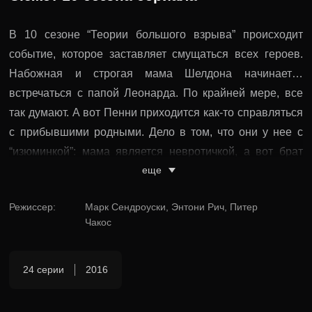
В 10 сезоне “Теории большого взрыва” происходит
событие, которое заставляет смущаться всех героев.
Набожная и строгая мама Шелдона начинает…
встречаться с папой Леонарда. По крайней мере, все
так думают. А вот Пенни приходится как-то справляться
с прибывшими родными. Дело в том, что они у нее с
“изюминкой”: мама является невротичкой, а вот брат
еще
зарабатывает себе на жизнь продажей наркотических
средств. И вот он может наломать дров.
Режиссер
:
Марк Сендроуски, Энтони Рич, Питер
Чакос
Говард и Бернадетт готовятся стать родителями.
Поначалу они пытаются скрыть беременность, но
благодаря Пенни о том, что подруга в положении,
24 серии
2016
узнают все коллеги по работе. Радж же выясняет пол
будущего ребенка едва ли не раньше всех. Теперь у