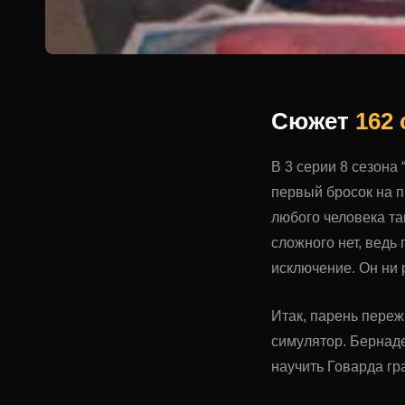
Сюжет
162
В 3 серии 8 сезона
первый бросок на 
любого человека та
сложного нет, ведь
исключение. Он ни 
Итак, парень переж
симулятор. Бернаде
научить Говарда гр