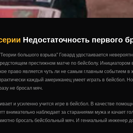
 серии
Недостаточность первого б
 “Теории большого взрыва” Говард удостаивается невероятн
предстоящем престижном матче по бейсболу. Инициатором 
кое право является чуть ли не самым главным событием в ж
 практически каждый американец умеет играть в бейсбол. Но
разу не бросал мяч.
ивает и усиленно учится игре в бейсбол. В качестве помо
тт внимательно наблюдает за стараниями мужа и качает г
амотно бросать бейсбольный мяч. И гениальный инженер д