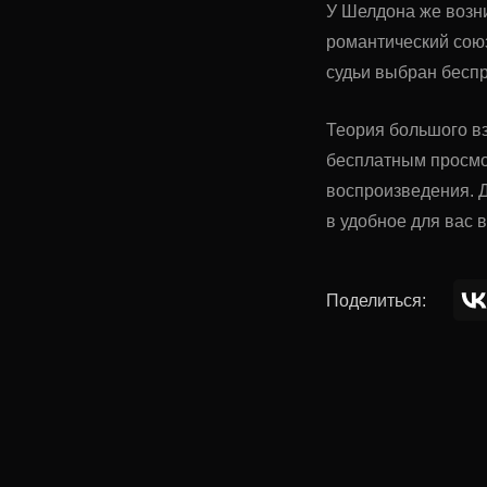
У Шелдона же возн
романтический союз
судьи выбран беспр
Теория большого вз
бесплатным просмо
воспроизведения. Д
в удобное для вас 
Поделиться: